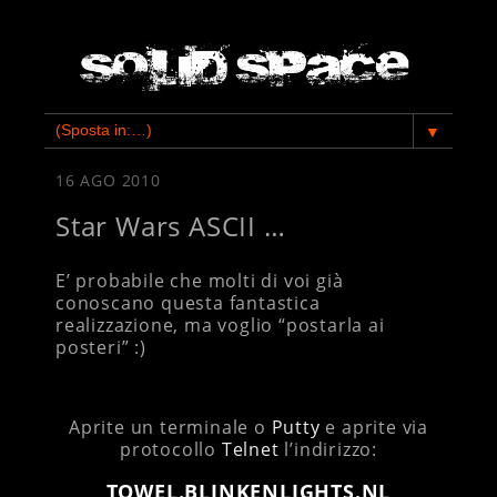
▼
16 AGO 2010
Star Wars ASCII …
E’ probabile che molti di voi già
conoscano questa fantastica
realizzazione, ma voglio “postarla ai
posteri” :)
Aprite un terminale o
Putty
e aprite via
protocollo
Telnet
l’indirizzo:
TOWEL.BLINKENLIGHTS.NL