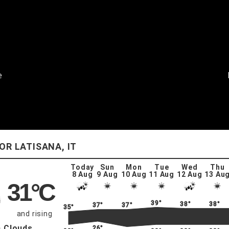
e
LATISANA, IT
Today
Sun
Mon
Tue
Wed
Thu
8 Aug
9 Aug
10 Aug
11 Aug
12 Aug
13 Au
31
°C
39°
38°
38°
37°
37°
35°
and rising
 Clouds
26°