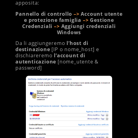
apposita:
Pannello di controllo
–>
Account utente
e protezione famiglia
–>
Gestione
Credenziali
–>
Aggiungi credenziali
Windows
Da li aggiungeremo
l’host di
destinazione
[IP o nome_host] e
dischiareremo
l’account di
autenticazione
[nome_utente &
password]