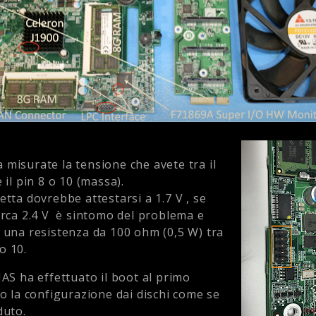
misurate la tensione che avete tra il
 il pin 8 o 10 (massa).
etta dovrebbe attestarsi a 1.7 V , se
irca 2.4 V è sintomo del problema e
 una resistenza da 100 ohm (0,5 W) tra
 o 10.
NAS ha effettuato il boot al primo
do la configurazione dai dischi come se
duto.