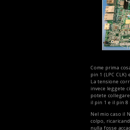
Come prima cosa 
pin 1 (LPC CLK) e
La tensione corr
invece leggete c
potete collegare
il pin 1 e il pin 8
Nel mio caso il 
colpo, ricarican
nulla fosse acca