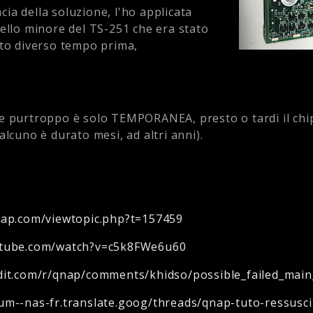
cacia della soluzione, l'ho applicata
ello minore del TS-251 che era stato
ato diverso tempo prima,
e purtroppo è solo TEMPORANEA, presto o tardi il chi
alcuno è durato mesi, ad altri anni).
nap.com/viewtopic.php?t=157459
utube.com/watch?v=c5k8FWe6u60
dit.com/r/qnap/comments/khidso/possible_failed_mai
um--nas-fr.translate.goog/threads/qnap-tuto-ressusci