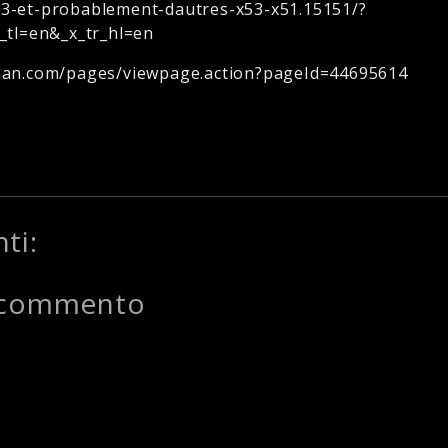
53-et-probablement-dautres-x53-x51.15151/?
r_tl=en&_x_tr_hl=en
ehan.com/pages/viewpage.action?pageId=44695614
ti:
 commento