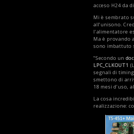
acceso H24 da di
Mi è sembrato su
all'unisono. Cre
l'alimentatore es
Ma è provando a 
sono imbattuto 
"Secondo un
doc
LPC_CLKOUT1
(L
segnali di timin
smettono di arri
18 mesi d'uso, 
La cosa incredib
realizzazione: c