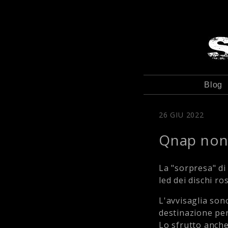
Blog
26 GIU 2022
Qnap non s
La "sorpresa" di
led dei dischi ro
L'avvisaglia sono
destinazione per
Lo sfrutto anch