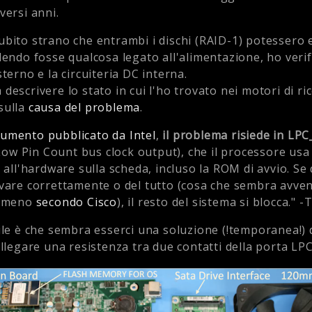
versi anni.
bito strano che entrambi i dischi (RAID-1) potessero 
dendo fosse qualcosa legato all'alimentazione, ho verif
terno e la circuiteria DC interna.
descrivere lo stato in cui l'ho trovato nei motori di ri
sulla
causa del problema
.
umento pubblicato da Intel
,
il problema risiede in L
ow Pin Count bus clock output), che il processore usa 
g all'hardware sulla scheda, incluso la ROM di avvio. Se
vare correttamente o del tutto (cosa che sembra avven
almeno
secondo Cisco
), il resto del sistema si blocca."
ile è che sembra esserci una soluzione (!temporanea!) 
ollegare una resistenza tra due contatti della porta LP