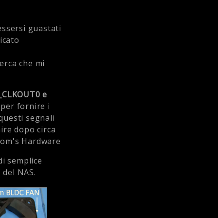
essersi guastati
icato
cerca che mi
PC_CLKOUT0 e
per fornire i
 questi segnali
ire dopo circa
 -Tom's Hardware
di semplice
C del NAS.