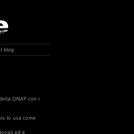
l blog
della QNAP con i
nis lo usa come
onali ed è