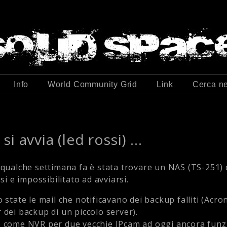
Info
World Community Grid
Link
Cerca ne
i avvia (led rossi) ...
 qualche settimana fa è stata trovare un NAS (TS-251) 
ssi e impossibilitato ad avviarsi.
 state le mail che notificavano dei backup falliti (Acro
 dei backup di un piccolo server).
e come NVR per due vecchie IPcam ad oggi ancora funzi