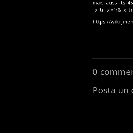
mais-aussi-ts-4
_x_tr_sl=fr&_x_t
https://wiki.jm
0 commen
Posta un