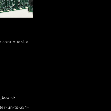
p continuerà a
n_board/
ter-un-ts-251-