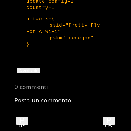
update_config=1
country=IT
network={
ssid="Pretty Fly
For A WiFi"
psk="credeghe"
}
Condividi
0 commenti:
Posta un commento
P
P
os
os
t
t