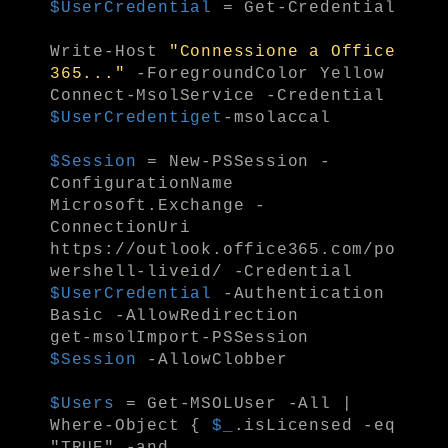
$UserCredential
= Get-Credential
Write-Host
"Connessione a Office
365..."
-ForegroundColor Yellow
Connect-MsolService -Credential
$UserCredentiget
-msolaccal
$Session
= New-PSSession -
ConfigurationName
Microsoft.Exchange -
ConnectionUri
https://outlook.office365.com/po
wershell-liveid/ -Credential
$UserCredential
-Authentication
Basic -AllowRedirection
get-msolImport-PSSession
$Session
-AllowClobber
$Users
= Get-MSOLUser -All |
Where-Object {
$_
.isLicensed -eq
"TRUE" -and