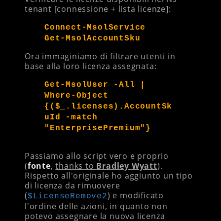
tenant [connessione + lista licenze]:
Connect-MsolService
Get-MsolAccountSku
Ora immaginiamo di filtrare utenti in
base alla loro licenza assegnata:
Get-MsolUser -All |
Where-Object
{($_.licenses).AccountSk
uId -match
"EnterprisePremium"}
Passiamo allo script vero e proprio
(
fonte
,
thanks to
Bradley Wyatt
).
Rispetto all'originale ho aggiunto un tipo
di licenza da rimuovere
(
) e modificato
$LicenseRemove2
l'ordine delle azioni, in quanto non
potevo assegnare la nuova licenza