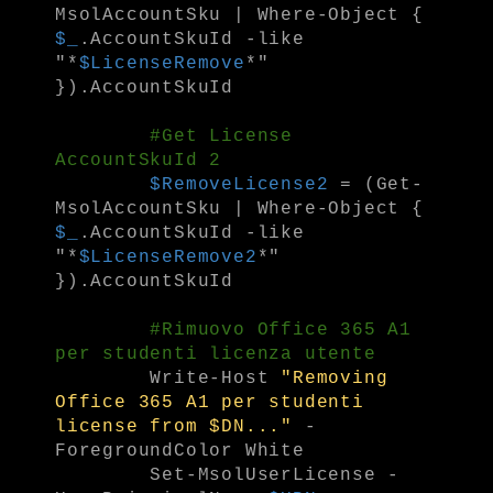
MsolAccountSku | Where-Object {
$_
.AccountSkuId -like
"*
$LicenseRemove
*"
}).AccountSkuId
#Get License
AccountSkuId 2
$RemoveLicense2
= (Get-
MsolAccountSku | Where-Object {
$_
.AccountSkuId -like
"*
$LicenseRemove2
*"
}).AccountSkuId
#Rimuovo Office 365 A1
per studenti licenza utente
Write-Host
"Removing
Office 365 A1 per studenti
license from $DN..."
-
ForegroundColor White
Set-MsolUserLicense -