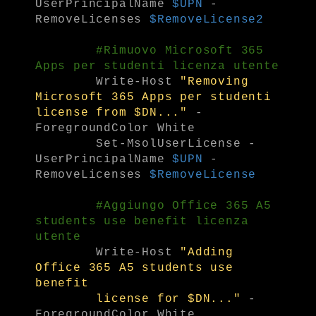
UserPrincipalName
$UPN
-
RemoveLicenses
$RemoveLicense2
#Rimuovo Microsoft 365
Apps per studenti licenza utente
Write-Host
"Removing
Microsoft 365 Apps per studenti
license from $DN..."
-
ForegroundColor White
Set-MsolUserLicense -
UserPrincipalName
$UPN
-
RemoveLicenses
$RemoveLicense
#Aggiungo Office 365 A5
students use benefit licenza
utente
Write-Host
"Adding
Office 365 A5 students use
benefit
license for $DN..."
-
ForegroundColor White