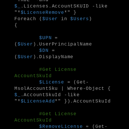
$_
.Licenses.AccountSKUID -like
"*
$LicenseRemove
*" }
Foreach (
$User
in
$Users
)
{
$UPN
=
(
$User
).UserPrincipalName
$DN
=
(
$User
).DisplayName
#Get License
AccountSkuId
$License
= (Get-
MsolAccountSku | Where-Object {
$_
.AccountSkuId -like
"*
$LicenseAdd
*" }).AccountSkuId
#Get License
AccountSkuId
$RemoveLicense
= (Get-