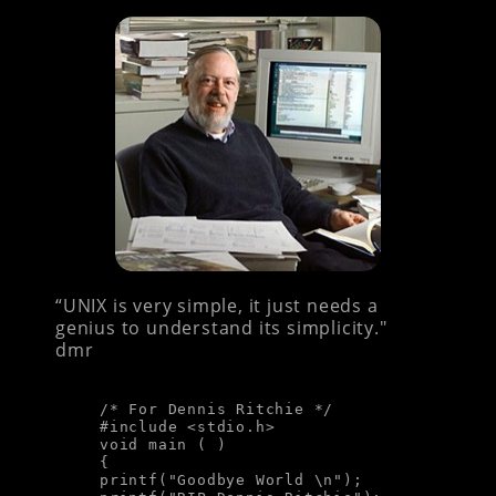
“UNIX is very simple, it just needs a
genius to understand its simplicity."
dmr
/* For Dennis Ritchie */

#include <stdio.h>

void main ( )

{

printf("Goodbye World \n");
