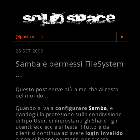
▼
28 SET 2009
Samba e permessi FileSystem
...
Questo post serve più a me che al resto
del mondo...
Quando si va a
configurare
Samba
, e
dandogli la protezione sulla condivisione
di tipo User, si impostano gli Share , gli
utenti, ecc ecc e si testa il tutto e dai
client si continua ad avere
login invalido
o non si hanno permessi per creare