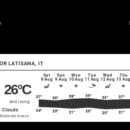
e
LATISANA, IT
Sat
Sun
Mon
Tue
Wed
Thu
8 Aug
9 Aug
10 Aug
11 Aug
12 Aug
13 Au
26
°C
39°
38°
37°
37°
36°
35°
and rising
 Clouds
24°
23°
23°
21°
21°
20°
 Moderate breeze