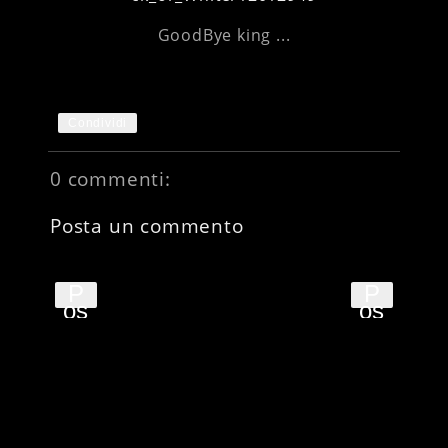
GoodBye king ...
Condividi
0 commenti:
Posta un commento
P
P
os
os
t
t
pi
pi
ù
ù
re
ve
ce
cc
nt
hi
e
o