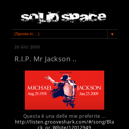
▼
26 GIU 2009
R.I.P. Mr Jackson ..
Questa è una delle mie preferite ...
http://listen.grooveshark.com/#/song/Bla
ck_or_White/12012949